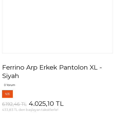
Ferrino Arp Erkek Pantolon XL -
Siyah
0 Yorum
%35
4.025,10 TL
6.192,46 TL
433,83 TL den başlayan taksitlerle!