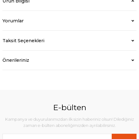
Ürün Bilgisi
Yorumlar
Taksit Seçenekleri
Önerileriniz
E-bülten
Kampanya ve duyurularımızdan ilk sizin haberiniz olsun! Dilediğiniz
zaman e-bülten aboneliğimizden ayrılabilirsiniz.