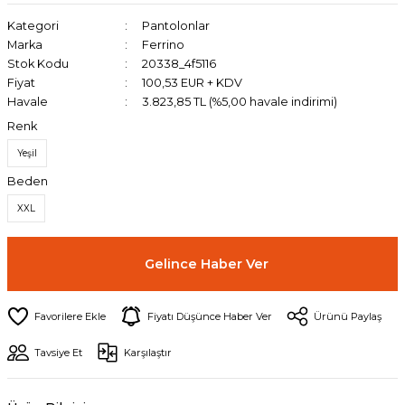
Kategori
Pantolonlar
Marka
Ferrino
Stok Kodu
20338_4f5116
Fiyat
100,53 EUR + KDV
Havale
3.823,85 TL (%5,00 havale indirimi)
Renk
Yeşil
Beden
XXL
Gelince Haber Ver
Fiyatı Düşünce Haber Ver
Ürünü Paylaş
Tavsiye Et
Karşılaştır