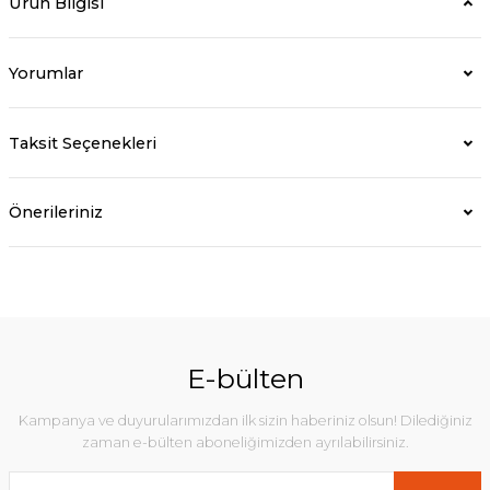
Ürün Bilgisi
Yorumlar
Taksit Seçenekleri
Önerileriniz
E-bülten
Kampanya ve duyurularımızdan ilk sizin haberiniz olsun! Dilediğiniz
zaman e-bülten aboneliğimizden ayrılabilirsiniz.