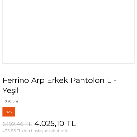
Ferrino Arp Erkek Pantolon L -
Yeşil
0 Yorum
%35
4.025,10 TL
6.192,46 TL
433,83 TL den başlayan taksitlerle!