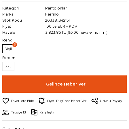
Kategori
Pantolonlar
Marka
Ferrino
Stok Kodu
20338_342f51
Fiyat
100,53 EUR + KDV
Havale
3.823,85 TL (%5,00 havale indirimi)
Renk
Yeşil
Beden
XXL
Gelince Haber Ver
Fiyatı Düşünce Haber Ver
Ürünü Paylaş
Tavsiye Et
Karşılaştır