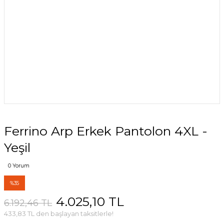
Ferrino Arp Erkek Pantolon 4XL -
Yeşil
0 Yorum
%35
4.025,10 TL
6.192,46 TL
433,83 TL den başlayan taksitlerle!