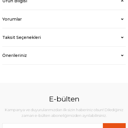
Ürün Bilgisi
Yorumlar
Taksit Seçenekleri
Önerileriniz
E-bülten
Kampanya ve duyurularımızdan ilk sizin haberiniz olsun! Dilediğiniz
zaman e-bülten aboneliğimizden ayrılabilirsiniz.