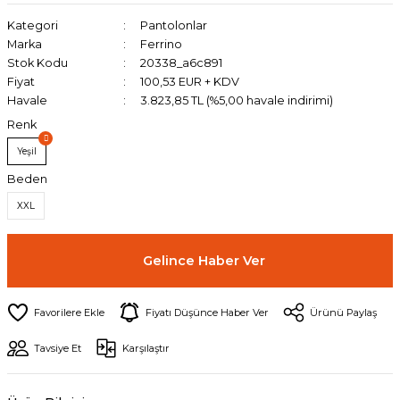
Kategori
Pantolonlar
Marka
Ferrino
Stok Kodu
20338_a6c891
Fiyat
100,53 EUR + KDV
Havale
3.823,85 TL (%5,00 havale indirimi)
Renk
Yeşil
Beden
XXL
Gelince Haber Ver
Fiyatı Düşünce Haber Ver
Ürünü Paylaş
Tavsiye Et
Karşılaştır