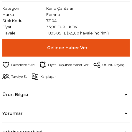
Kategori
Kano Çantaları
Marka
Ferrino
Stok Kodu
72104
Fiyat
35,98 EUR + KDV
Havale
1.895,05 TL (%5,00 havale indirimi)
Gelince Haber Ver
Fiyatı Düşünce Haber Ver
Ürünü Paylaş
Tavsiye Et
Karşılaştır
Ürün Bilgisi
Yorumlar