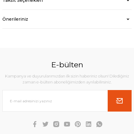
Taksit Seçenekleri
Önerileriniz
E-bülten
Kampanya ve duyurularımızdan ilk sizin haberiniz olsun! Dilediğiniz
zaman e-bülten aboneliğimizden ayrılabilirsiniz.