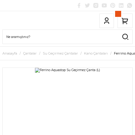
Anasayfa
Çantalar
Su Geçirmez Çantalar
Kano Çantaları
Ferrino Aqua