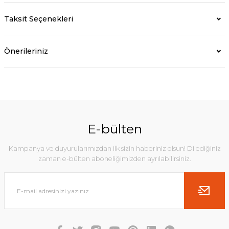
Taksit Seçenekleri
Önerileriniz
E-bülten
Kampanya ve duyurularımızdan ilk sizin haberiniz olsun! Dilediğiniz
zaman e-bülten aboneliğimizden ayrılabilirsiniz.