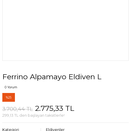
Ferrino Alpamayo Eldiven L
0 Yorum
%25
2.775,33 TL
3.700,44 TL
299,13 TL den başlayan taksitlerle!
Kategori
Eldivenler