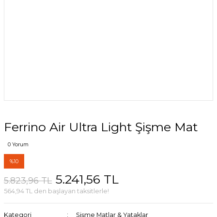
Ferrino Air Ultra Light Şişme Mat
0 Yorum
%10
5.241,56 TL
5.823,96 TL
564,94 TL den başlayan taksitlerle!
Kategori
Şişme Matlar & Yataklar