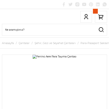
Anasayfa
Çantalar
Şehir, Gezi ve Seyahat Çantaları
Para-Pasaport Saklam