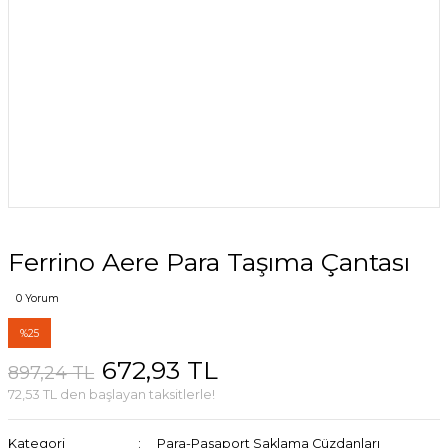
Ferrino Aere Para Taşıma Çantası
0 Yorum
%25
672,93 TL
897,24 TL
72,53 TL den başlayan taksitlerle!
Kategori
Para-Pasaport Saklama Cüzdanları