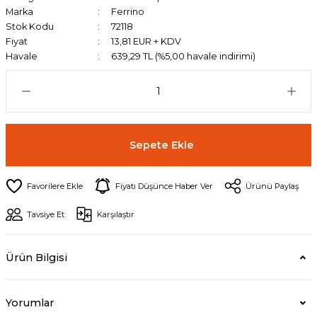
Marka
Ferrino
Stok Kodu
72118
Fiyat
13,81 EUR + KDV
Havale
639,29 TL (%5,00 havale indirimi)
Sepete Ekle
Fiyatı Düşünce Haber Ver
Ürünü Paylaş
Tavsiye Et
Karşılaştır
Ürün Bilgisi
Yorumlar