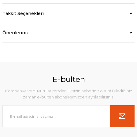
Taksit Seçenekleri
Önerileriniz
E-bülten
Kampanya ve duyurularımızdan ilk sizin haberiniz olsun! Dilediğiniz
zaman e-bülten aboneliğimizden ayrılabilirsiniz.