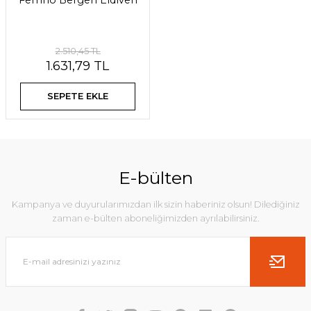
Ferrino Bergen Eldiven
2.510,45 TL
1.631,79 TL
SEPETE EKLE
E-bülten
Kampanya ve duyurularımızdan ilk sizin haberiniz olsun! Dilediğiniz
zaman e-bülten aboneliğimizden ayrılabilirsiniz.