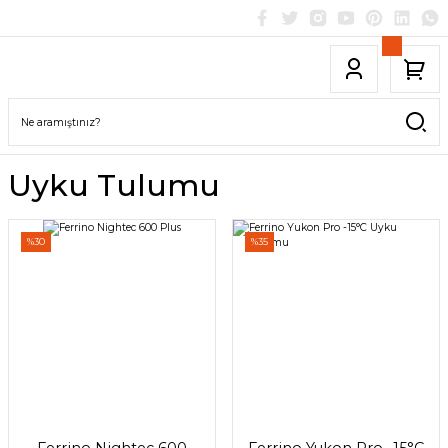
Uyku Tulumu
%30
%35