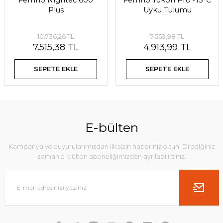
Ferrino Nightec 600
Ferrino Yukon Pro -15°C
Plus
Uyku Tulumu
10.736,26 TL
7.559,98 TL
7.515,38 TL
4.913,99 TL
SEPETE EKLE
SEPETE EKLE
E-bülten
Kampanya ve duyurularımızdan ilk sizin haberiniz olsun! Dilediğiniz
zaman e-bülten aboneliğimizden ayrılabilirsiniz.