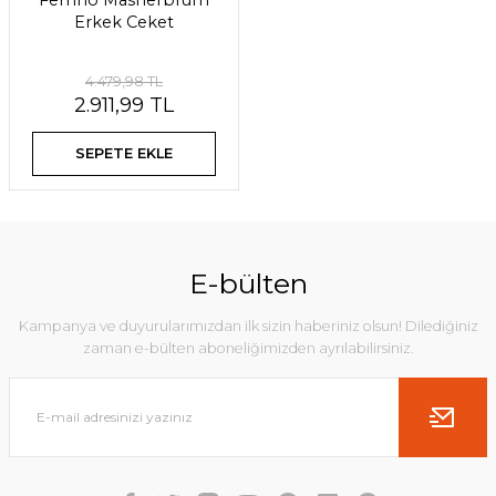
Ferrino Masherbrum
Erkek Ceket
4.479,98 TL
2.911,99 TL
SEPETE EKLE
E-bülten
Kampanya ve duyurularımızdan ilk sizin haberiniz olsun! Dilediğiniz
zaman e-bülten aboneliğimizden ayrılabilirsiniz.