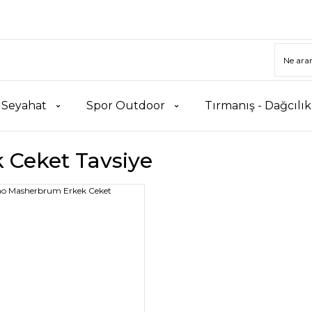
 Seyahat
Spor Outdoor
Tırmanış - Dağcılı
 Ceket Tavsiye