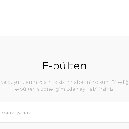
E-bülten
e duyurularımızdan ilk sizin haberiniz olsun! Diledi
e-bülten aboneliğimizden ayrılabilirsiniz.