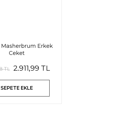
o Masherbrum Erkek
Ceket
2.911,99 TL
98 TL
SEPETE EKLE