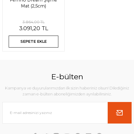
Ferrino Dream Şişme
Mat (2,5cm)
3.864,00 TL
3.091,20 TL
SEPETE EKLE
E-bülten
Kampanya ve duyurularımızdan ilk sizin haberiniz olsun! Dilediğiniz
zaman e-bülten aboneliğimizden ayrılabilirsiniz.