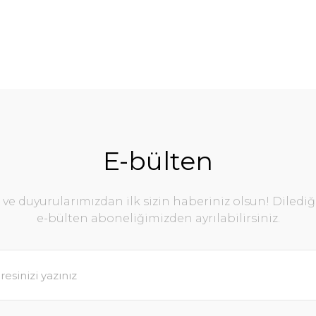
E-bülten
e duyurularımızdan ilk sizin haberiniz olsun! Diledi
e-bülten aboneliğimizden ayrılabilirsiniz.