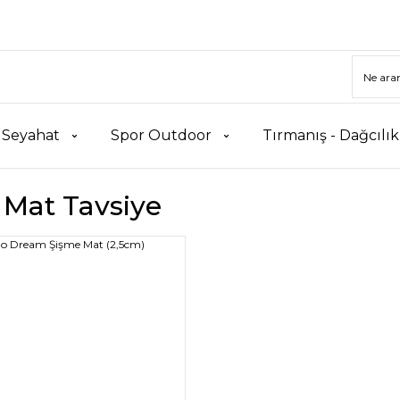
 Seyahat
Spor Outdoor
Tırmanış - Dağcılı
 Mat Tavsiye