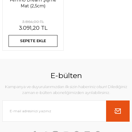
Ferrino Dream Şişme
Mat (2,5cm)
3.864,00 TL
3.091,20 TL
SEPETE EKLE
E-bülten
Kampanya ve duyurularımızdan ilk sizin haberiniz olsun! Dilediğiniz
zaman e-bülten aboneliğimizden ayrılabilirsiniz.