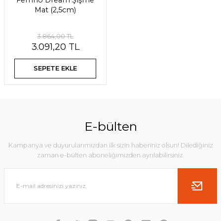
Ferrino Dream Şişme
Mat (2,5cm)
3.864,00 TL
3.091,20 TL
SEPETE EKLE
E-bülten
Kampanya ve duyurularımızdan ilk sizin haberiniz olsun! Dilediğiniz
zaman e-bülten aboneliğimizden ayrılabilirsiniz.