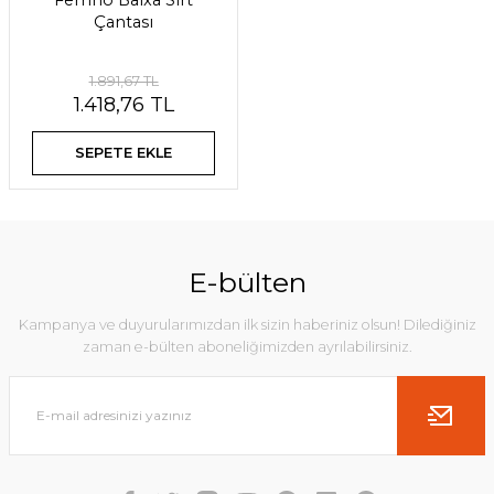
Ferrino Baixa Sırt
Çantası
1.891,67 TL
1.418,76 TL
SEPETE EKLE
E-bülten
Kampanya ve duyurularımızdan ilk sizin haberiniz olsun! Dilediğiniz
zaman e-bülten aboneliğimizden ayrılabilirsiniz.