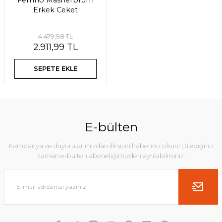
Ferrino Masherbrum
Erkek Ceket
4.479,98 TL
2.911,99 TL
SEPETE EKLE
E-bülten
Kampanya ve duyurularımızdan ilk sizin haberiniz olsun! Dilediğiniz
zaman e-bülten aboneliğimizden ayrılabilirsiniz.