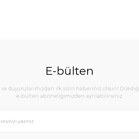
E-bülten
e duyurularımızdan ilk sizin haberiniz olsun! Diledi
e-bülten aboneliğimizden ayrılabilirsiniz.