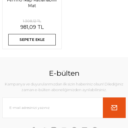
Ferrino Nap Katlanabilir
Mat
1.308,12 TL
981,09 TL
SEPETE EKLE
E-bülten
Kampanya ve duyurularımızdan ilk sizin haberiniz olsun! Dilediğiniz
zaman e-bülten aboneliğimizden ayrılabilirsiniz.