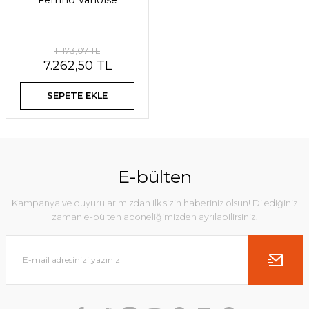
Ferrino Vanoise
11.173,07 TL
7.262,50 TL
SEPETE EKLE
E-bülten
Kampanya ve duyurularımızdan ilk sizin haberiniz olsun! Dilediğiniz
zaman e-bülten aboneliğimizden ayrılabilirsiniz.