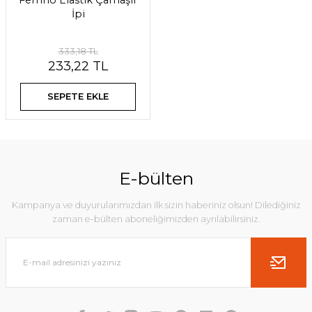
Ferrino Elastik Çamaşır
İpi
333,18 TL
233,22 TL
SEPETE EKLE
E-bülten
Kampanya ve duyurularımızdan ilk sizin haberiniz olsun! Dilediğiniz
zaman e-bülten aboneliğimizden ayrılabilirsiniz.