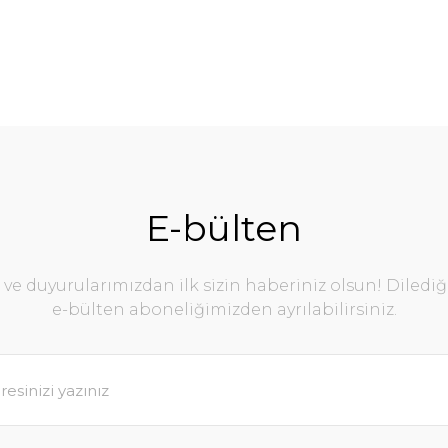
E-bülten
e duyurularımızdan ilk sizin haberiniz olsun! Diledi
e-bülten aboneliğimizden ayrılabilirsiniz.