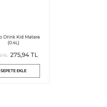
no Drink Kid Matara
(0.4L)
275,94 TL
0 TL
SEPETE EKLE