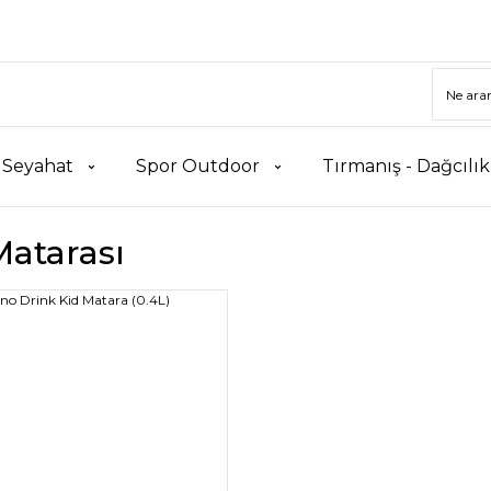
 Seyahat
Spor Outdoor
Tırmanış - Dağcılı
Matarası