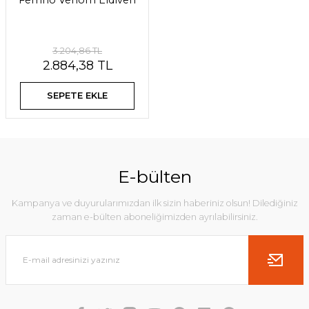
Ferrino Venom Eldiven
3.204,86 TL
2.884,38 TL
SEPETE EKLE
E-bülten
Kampanya ve duyurularımızdan ilk sizin haberiniz olsun! Dilediğiniz
zaman e-bülten aboneliğimizden ayrılabilirsiniz.