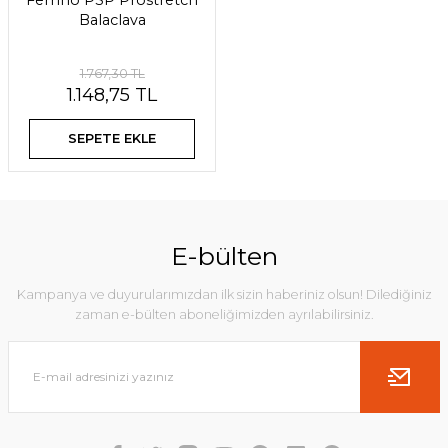
Ferrino PSP Prostretch
Balaclava
1.767,30 TL
1.148,75 TL
SEPETE EKLE
E-bülten
Kampanya ve duyurularımızdan ilk sizin haberiniz olsun! Dilediğiniz
zaman e-bülten aboneliğimizden ayrılabilirsiniz.