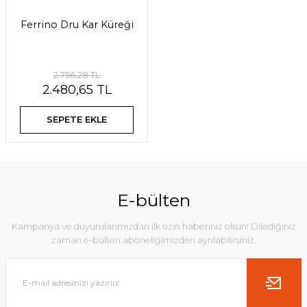
Ferrino Dru Kar Küreği
2.756,28 TL
2.480,65 TL
SEPETE EKLE
E-bülten
Kampanya ve duyurularımızdan ilk sizin haberiniz olsun! Dilediğiniz
zaman e-bülten aboneliğimizden ayrılabilirsiniz.