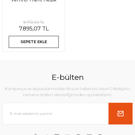
Ferrino Trient Hedik
8.772,30 TL
7.895,07 TL
SEPETE EKLE
E-bülten
Kampanya ve duyurularımızdan ilk sizin haberiniz olsun! Dilediğiniz
zaman e-bülten aboneliğimizden ayrılabilirsiniz.