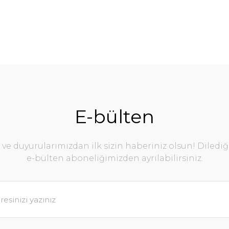
E-bülten
e duyurularımızdan ilk sizin haberiniz olsun! Diledi
e-bülten aboneliğimizden ayrılabilirsiniz.