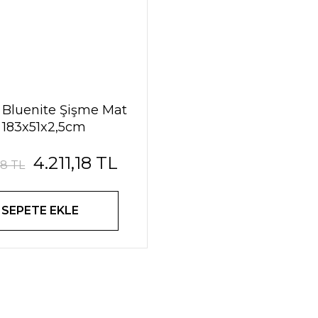
 Bluenite Şişme Mat
- 183x51x2,5cm
4.211,18 TL
98 TL
SEPETE EKLE