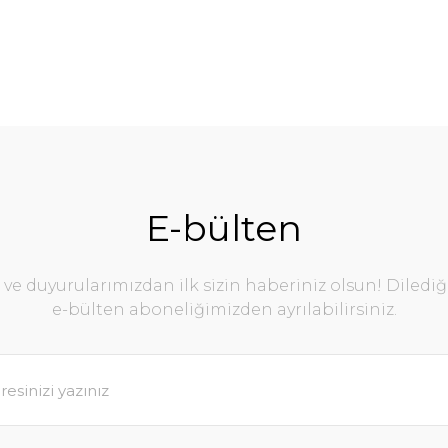
E-bülten
e duyurularımızdan ilk sizin haberiniz olsun! Diledi
e-bülten aboneliğimizden ayrılabilirsiniz.