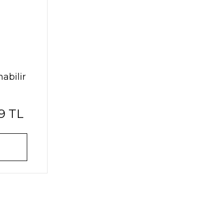
abilir
9 TL