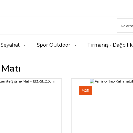
 Seyahat
Spor Outdoor
Tırmanış - Dağcılı
Matı
%25