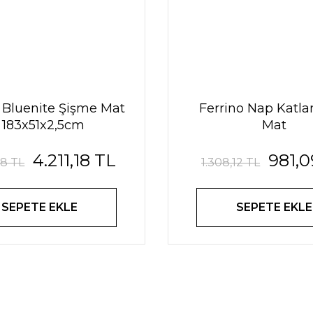
 Bluenite Şişme Mat
Ferrino Nap Katlan
- 183x51x2,5cm
Mat
4.211,18 TL
981,0
98 TL
1.308,12 TL
SEPETE EKLE
SEPETE EKLE