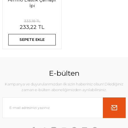
Ferrino Elastik Çamaşır
İpi
333,18 TL
233,22 TL
SEPETE EKLE
E-bülten
Kampanya ve duyurularımızdan ilk sizin haberiniz olsun! Dilediğiniz
zaman e-bülten aboneliğimizden ayrılabilirsiniz.