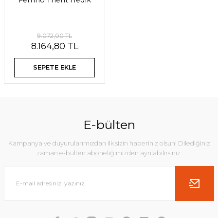
Ferrino Trient Hedik
9.072,00 TL
8.164,80 TL
SEPETE EKLE
E-bülten
Kampanya ve duyurularımızdan ilk sizin haberiniz olsun! Dilediğiniz
zaman e-bülten aboneliğimizden ayrılabilirsiniz.