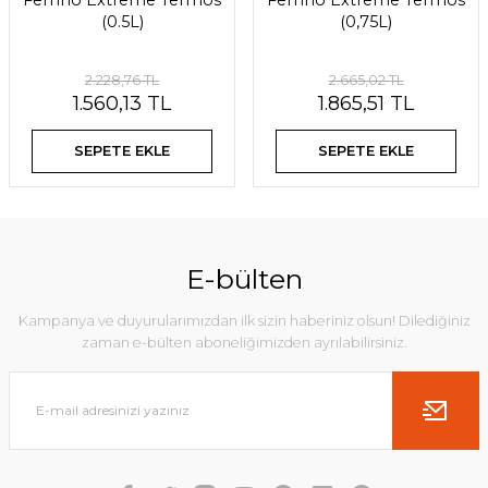
Ferrino Extreme Termos
Ferrino Extreme Termos
(0.5L)
(0,75L)
2.228,76 TL
2.665,02 TL
1.560,13 TL
1.865,51 TL
SEPETE EKLE
SEPETE EKLE
E-bülten
Kampanya ve duyurularımızdan ilk sizin haberiniz olsun! Dilediğiniz
zaman e-bülten aboneliğimizden ayrılabilirsiniz.