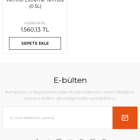
Ferrino Extreme Termos
(0.5L)
2.228,76 TL
1.560,13 TL
SEPETE EKLE
E-bülten
Kampanya ve duyurularımızdan ilk sizin haberiniz olsun! Dilediğiniz
zaman e-bülten aboneliğimizden ayrılabilirsiniz.