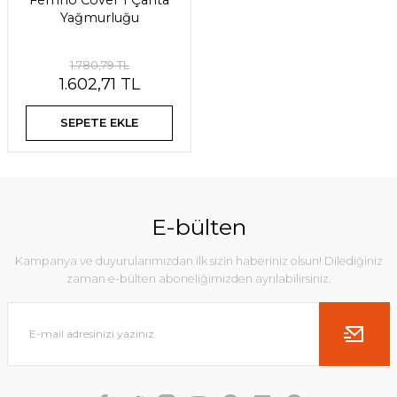
Ferrino Cover 1 Çanta
Yağmurluğu
1.780,79 TL
1.602,71 TL
SEPETE EKLE
E-bülten
Kampanya ve duyurularımızdan ilk sizin haberiniz olsun! Dilediğiniz
zaman e-bülten aboneliğimizden ayrılabilirsiniz.