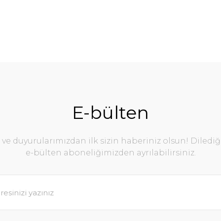
E-bülten
e duyurularımızdan ilk sizin haberiniz olsun! Diledi
e-bülten aboneliğimizden ayrılabilirsiniz.