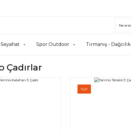
 Seyahat
Spor Outdoor
Tırmanış - Dağcılı
o Çadırlar
%25