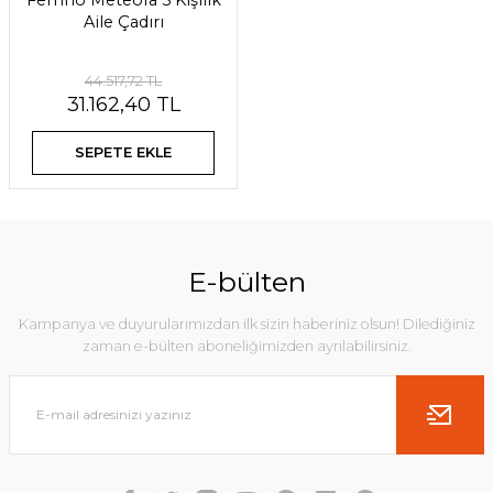
Ferrino Meteora 5 Kişilik
Aile Çadırı
44.517,72 TL
31.162,40 TL
SEPETE EKLE
E-bülten
Kampanya ve duyurularımızdan ilk sizin haberiniz olsun! Dilediğiniz
zaman e-bülten aboneliğimizden ayrılabilirsiniz.