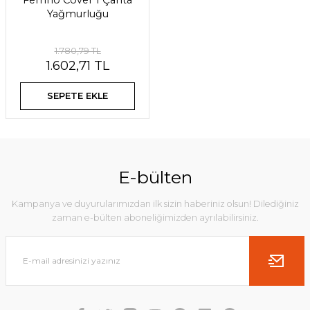
Ferrino Cover 1 Çanta
Yağmurluğu
1.780,79 TL
1.602,71 TL
SEPETE EKLE
E-bülten
Kampanya ve duyurularımızdan ilk sizin haberiniz olsun! Dilediğiniz
zaman e-bülten aboneliğimizden ayrılabilirsiniz.