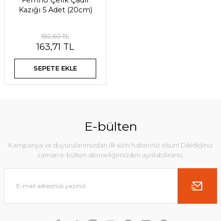
Ferrino Çelik Çadır
Kazığı 5 Adet (20cm)
192,60 TL
163,71 TL
SEPETE EKLE
E-bülten
Kampanya ve duyurularımızdan ilk sizin haberiniz olsun! Dilediğiniz
zaman e-bülten aboneliğimizden ayrılabilirsiniz.