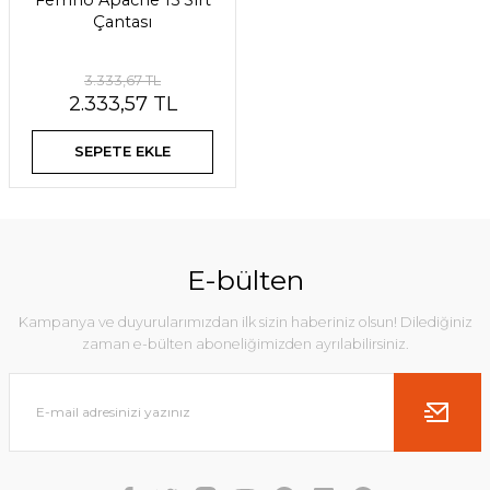
Ferrino Apache 15 Sırt
Çantası
3.333,67 TL
2.333,57 TL
SEPETE EKLE
E-bülten
Kampanya ve duyurularımızdan ilk sizin haberiniz olsun! Dilediğiniz
zaman e-bülten aboneliğimizden ayrılabilirsiniz.