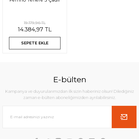
Ferrino Tenere 3 Çadır
19.179,96 TL
14.384,97 TL
SEPETE EKLE
E-bülten
Kampanya ve duyurularımızdan ilk sizin haberiniz olsun! Dilediğiniz
zaman e-bülten aboneliğimizden ayrılabilirsiniz.