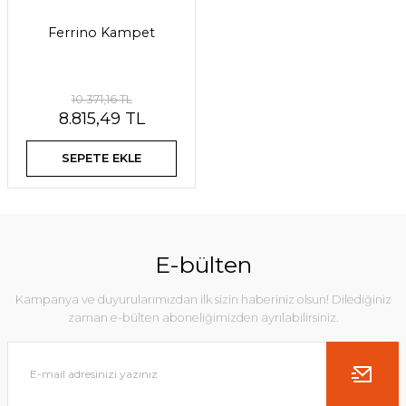
Ferrino Kampet
10.371,16 TL
8.815,49 TL
SEPETE EKLE
E-bülten
Kampanya ve duyurularımızdan ilk sizin haberiniz olsun! Dilediğiniz
zaman e-bülten aboneliğimizden ayrılabilirsiniz.