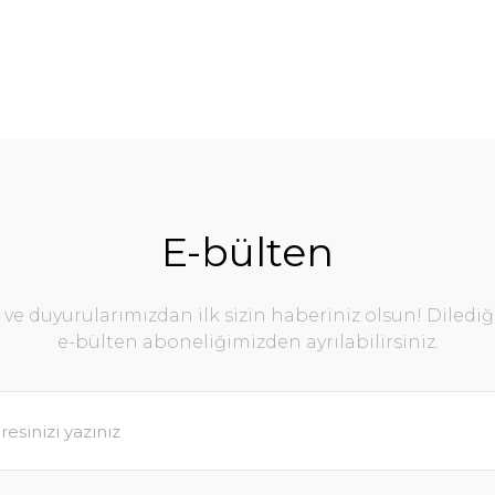
E-bülten
e duyurularımızdan ilk sizin haberiniz olsun! Diledi
e-bülten aboneliğimizden ayrılabilirsiniz.