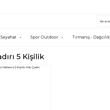
 Seyahat
Spor Outdoor
Tırmanış - Dağcılı
dırı 5 Kişilik