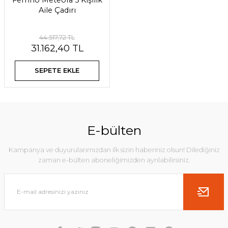
Ferrino Meteora 5 Kişilik
Aile Çadırı
44.517,72 TL
31.162,40 TL
SEPETE EKLE
E-bülten
Kampanya ve duyurularımızdan ilk sizin haberiniz olsun! Dilediğiniz
zaman e-bülten aboneliğimizden ayrılabilirsiniz.